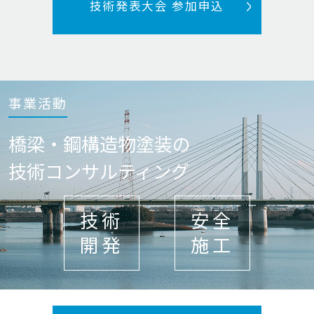
技術発表大会 参加申込
事業活動
橋梁・鋼構造物塗装の
技術コンサルティング
技術
安全
開発
施工