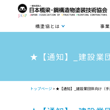
橋塗協とは
事業
★【通知】_建設業
トップページ
>
★【通知】_建設業団体向け（手