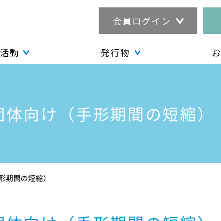
会員ログイン
活動
発行物
団体向け（手形期間の短縮）
形期間の短縮）