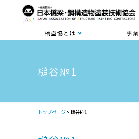
橋塗協とは
事業
槌谷№1
トップページ
>
槌谷№1