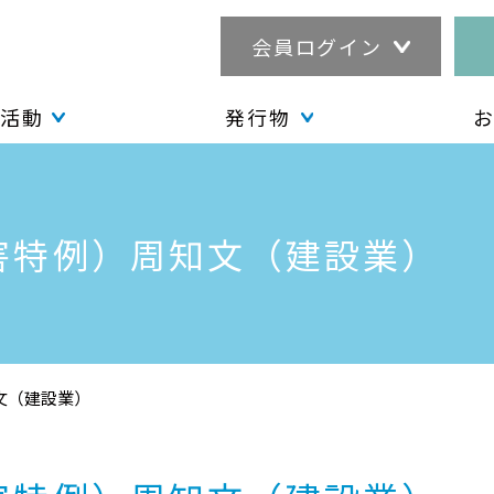
会員ログイン
活動
発行物
災害特例）周知文（建設業）
知文（建設業）