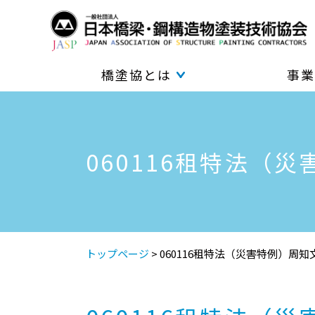
橋塗協とは
事業
060116租特法（
トップページ
>
060116租特法（災害特例）周