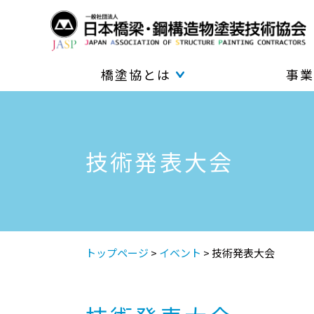
橋塗協とは
事業
技術発表大会
トップページ
>
イベント
>
技術発表大会