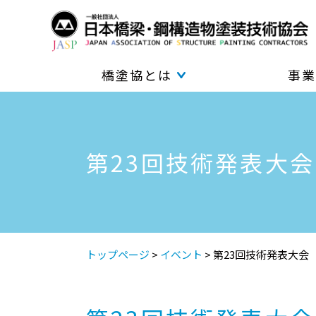
橋塗協とは
事業
第23回技術発表大会
トップページ
>
イベント
>
第23回技術発表大会