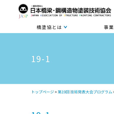
橋塗協とは
事業
19-1
トップページ
>
第19回 技術発表大会プログラム