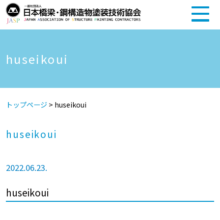
huseikoui
トップページ
>
huseikoui
huseikoui
2022.06.23.
huseikoui