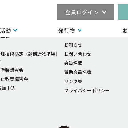
会員ログイン
発行物
Structure Painting
活動
発行物
ー塗装
お知らせ
管理技術検定（鋼構造物塗装）
お問い合わせ
会
会員名簿
ー塗装講習会
賛助会員名簿
防止教育講習会
リンク集
参加申込
プライバシーポリシー