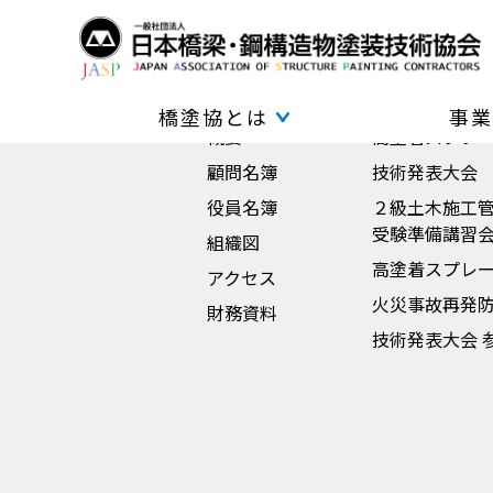
橋塗協とは
事業活動
ご挨拶
調査・研究
橋塗協とは
事業
概要
高塗着スプレ
顧問名簿
技術発表大会
役員名簿
２級土木施工
受験準備講習
組織図
高塗着スプレ
アクセス
火災事故再発
財務資料
技術発表大会 